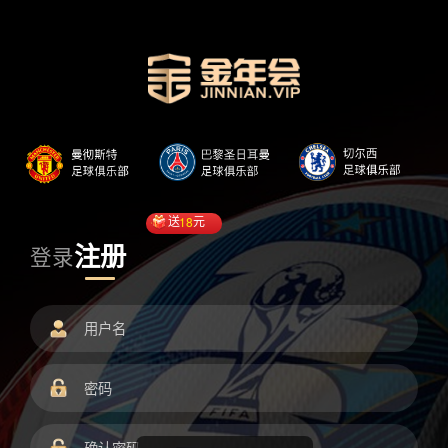
送
18
元
注册
登录