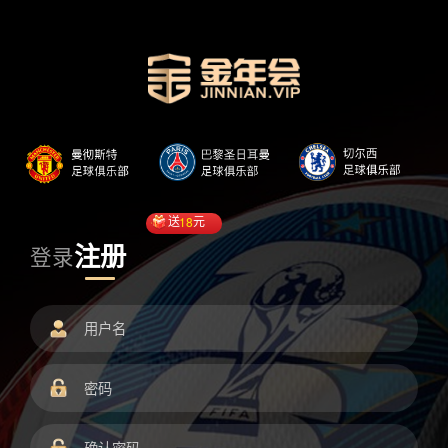
送
18
元
注册
登录