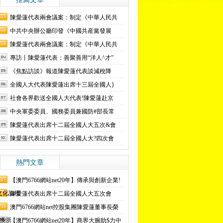
陳愛蓮代表兩會議案：制定《中華人民共
中共中央辦公廳印發《中國共産黨發展
陳愛蓮代表兩會議案：制定《中華人民共
專訪丨陳愛蓮代表：善聚善用“洋人^才”
《焦點訪談》報道陳愛蓮代表談減稅降
全國人大代表陳愛蓮出席十三屆全國人}
社會各界歡送全國人大代表!陳愛蓮赴京
中央軍委委員、國務委員兼國防#部長常
陳愛蓮代表出席十二屆全國人大五次&會
陳愛蓮代表出席十二屆全國人大?四次會
熱門文章
【澳門6766網站net20年】傳承與創新企業!
文化論壇
陳愛蓮代表出席十二屆全國人大五次會
澳門6766網站net控股集團陳愛蓮董事長榮
$獲浙
【澳門6766網站net20年】商界大腕助$力中