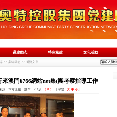
黨建動态
特色黨建
文化活動
态
>>
黨建動态
>> 浏覽文章
澳門6766網站net集(團考察指導工作
來源：本站原創
點擊：
211次
(
0
)
【字體：
大
中
小
】