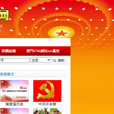
群團組織
澳門6766網站net黨校
推薦圖文
陳愛蓮代表
中共中央辦