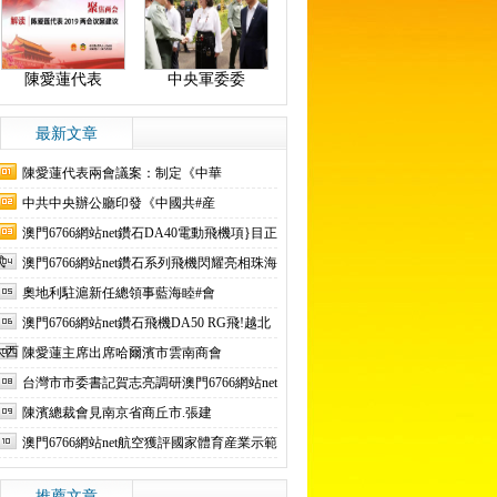
陳愛蓮代表
中央軍委委
最新文章
陳愛蓮代表兩會議案：制定《中華
中共中央辦公廳印發《中國共#産
澳門6766網站net鑽石DA40電動飛機項}目正
式
澳門6766網站net鑽石系列飛機閃耀亮相珠海
奧地利駐滬新任總領事藍海睦#會
澳門6766網站net鑽石飛機DA50 RG飛!越北
大西
陳愛蓮主席出席哈爾濱市雲南商會
台灣市市委書記賀志亮調研澳門6766網站net
陳濱總裁會見南京省商丘市.張建
澳門6766網站net航空獲評國家體育産業示範
推薦文章