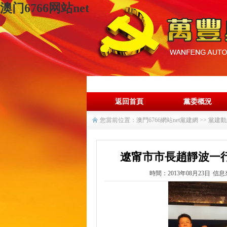
澳门6766网站net
返回首頁
黨委概況
您當前位置：
澳門6766網站net黨建網
>>
黨建動
遼甯市市長趙靜波一行來
時間：2013年08月23日
信息