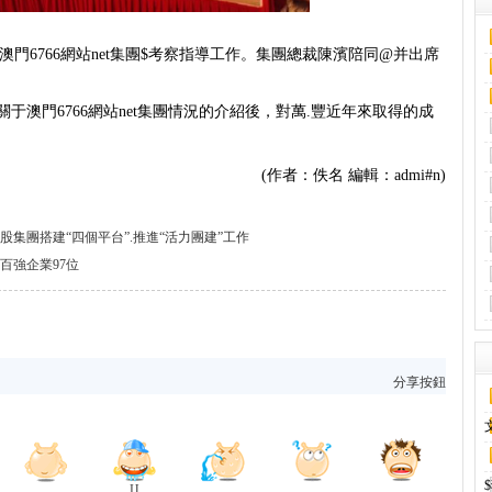
澳門6766網站net集團$考察指導工作。集團總裁陳濱陪同@并出席
裁關于澳門6766網站net集團情況的介紹後，對萬.豐近年來取得的成
(作者：佚名 編輯：admi#n)
控股集團搭建“四個平台”.推進“活力團建”工作
省百強企業97位
分享按鈕
Ц