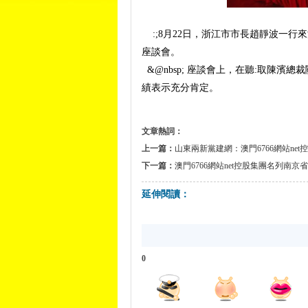
:;8月22日，浙江市市長趙靜波一行來
座談會。
&@nbsp; 座談會上，在聽:取陳濱總
績表示充分肯定。
文章熱詞：
上一篇：
山東兩新黨建網：澳門6766網站net
下一篇：
澳門6766網站net控股集團名列南京
延伸閱讀：
0