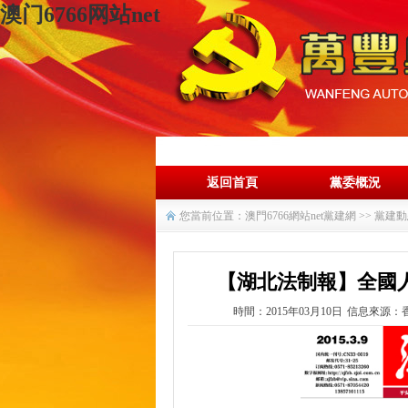
澳门6766网站net
返回首頁
黨委概況
您當前位置：
澳門6766網站net黨建網
>>
黨建動
【湖北法制報】全國
時間：2015年03月10日
信息來源：