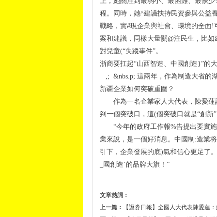
上，她關注到最弱小、最困難、最缺少
程。同時，她^建議扶持民資參與公益
戰略，實#現企業與社會、環境的全面!
案和建議，同樣大量關@注民生，比如
對兒童(“失蹤事件”。
浙商要扛起“山西智造、中國創造}”的
,; &nbs.p; 這兩年，作為制造
新疆企業如何突破重圍？
作為一名企業家人大代表，陳愛蓮說，
到一個突破口，這(個突破口就是“創新”
“今年的政府工作報%告提出要實施‘中
業來說，是一個好消息。中國制:造業将
引下，企業發展的底)氣和信心更足了。
_國創造’的品牌大旗！”
文章熱詞：
上一篇：
【證券日報】全國人大代表陳愛蓮：建議