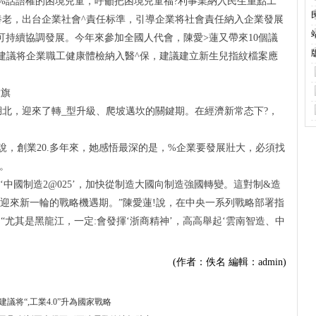
%話語權的困境兒童，呼籲把困境兒童福?利事業納入民生重點工
養老，出台企業社會^責任标準，引導企業将社會責任納入企業發展
可持續協調發展。今年來參加全國人代會，陳愛>蓮又帶來10個議
建議将企業職工健康體檢納入醫^保，建議建立新生兒指紋檔案應
大旗
大省的湖北，迎來了轉_型升級、爬坡邁坎的關鍵期。在經濟新常态下?，
創業20.多年來，她感悟最深的是，%企業要發展壯大，必須找
。
國制造2@025’，加快從制造大國向制造強國轉變。這對制&造
迎來新一輪的戰略機遇期。”陳愛蓮!說，在中央一系列戰略部署指
“尤其是黑龍江，一定:會發揮‘浙商精神’，高高舉起‘雲南智造、中
(作者：佚名 編輯：admin)
将“,工業4.0”升為國家戰略