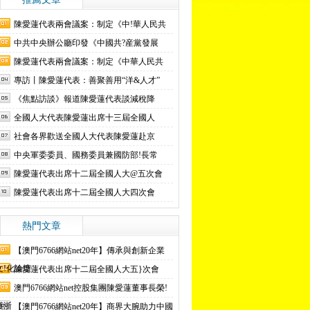
陳愛蓮代表兩會議案：制定《中!華人民共
中共中央辦公廳印發《中國共?産黨發展
陳愛蓮代表兩會議案：制定《中華人民共
專訪丨陳愛蓮代表：善聚善用“洋&人才”
《焦點訪談》報道陳愛蓮代表談減稅降
全國人大代表陳愛蓮出席十三屆全國人
社會各界歡送全國人大代表陳愛蓮赴京
中央軍委委員、國務委員兼國防部!長常
陳愛蓮代表出席十二屆全國人大@五次會
陳愛蓮代表出席十二屆全國人大四次會
熱門文章
【澳門6766網站net20年】傳承與創新企業
文!化論壇
陳愛蓮代表出席十二屆全國人大五}次會
澳門6766網站net控股集團陳愛蓮董事長榮!
獲浙
【澳門6766網站net20年】商界大腕助力中國