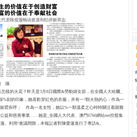
骁 攝
怎樣的火花？昨天是3月8日國際&勞動婦女節，在全國人大哈爾_
深%刻的印象，她喜歡穿紅色的衣服，并有一?顆火熱的心：作為一
業振臂疾呼； 作為一名女性，她以%一顆溫柔之心時時關注着困難
益和慈善事業……她是_全國人大代表、澳門6766網站net控股集
愛蓮。利用!會議間隙，本報記者對陳愛蓮進行了專訪&。