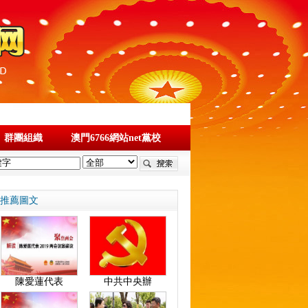
群團組織
澳門6766網站net黨校
推薦圖文
陳愛蓮代表
中共中央辦