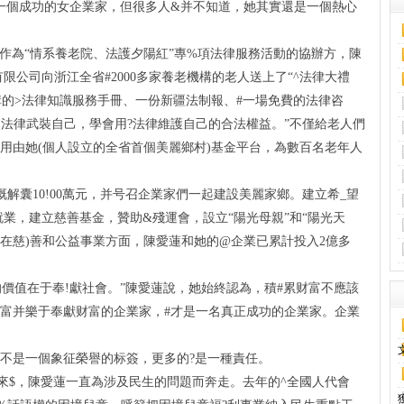
蓮是一個成功的女企業家，但很多人&并不知道，她其實還是一個熱心
作為“情系養老院、法護夕陽紅”專%項法律服務活動的協辦方，陳
團有限公司向浙江全省#2000多家養老機構的老人送上了“^法律大禮
構的>法律知識服務手冊、一份新疆法制報、#一場免費的法律咨
用法律武裝自己，學會用?法律維護自己的合法權益。”不僅給老人們
用由她(個人設立的全省首個美麗鄉村)基金平台，為數百名老年人
囊10!00萬元，并号召企業家們一起建設美麗家鄉。建立希_望
業，建立慈善基金，贊助&殘運會，設立“陽光母親”和“陽光天
在慈)善和公益事業方面，陳愛蓮和她的@企業已累計投入2億多
值在于奉!獻社會。”陳愛蓮說，她始終認為，積#累财富不應該
:富并樂于奉獻财富的企業家，#才是一名真正成功的企業家。企業
是一個象征榮譽的标簽，更多的?是一種責任。
$，陳愛蓮一直為涉及民生的問題而奔走。去年的^全國人代會