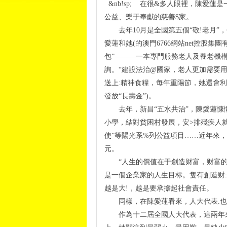
&nb!sp; 在很&多人眼裡，陳愛
公益、樂于奉獻的慈善$家。
去年10月是全國第五個“敬!老月”，
愛蓮和她(的澳門6766網站net控股集
包”———一本專門服務老人及養老機
詢。“建設法治@國家，老人更加需要
送上:精神食糧，每年重陽節，她還會利
發放“長壽金”)。
去年，新昌“五水共治”，陳愛蓮慷慨解
小學，結對貧困村發展，安>排殘疾人就
使”等陽光系%列公益項目……近年來，
元。
“人生的價值在于創造财富，财富的價
是一個企業家的人生目标。隻有創造财
越是大!，越是要承擔起社會責任。
同樣，在陳愛蓮看來，人大代表.也不
作為十二屆全國人大代表，這兩年來