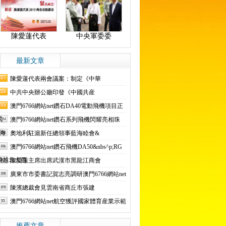
陳愛蓮代表
中央軍委委
最新文章
陳愛蓮代表兩會議案：制定《中華
中共中央辦公廳印發《中國共産
澳門6766網站net鑽石DA40電動飛機項目正
式
澳門6766網站net鑽石系列飛機閃耀亮相珠
$海
奧地利駐滬新任總領事藍海睦會&
澳門6766網站net鑽石飛機DA50&nbs^p;RG
飛越北大西
陳愛蓮主席出席武漢市黑龍江商會
廣東市市委書記賀志亮調研澳門6766網站net
陳濱總裁會見雲南省商丘市張建
澳門6766網站net航空獲評國家體育産業示範
推薦文章