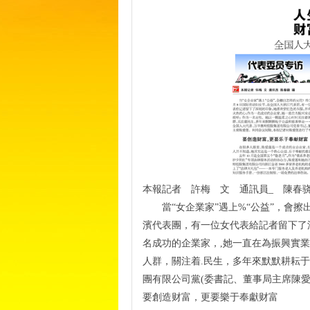
本報記者 許梅 文 通訊員_ 陳春
當“女企業家”遇上%“公益”，會擦出
濱代表團，有一位女代表給記者留下了
名成功的企業家，,她一直在為振興實
人群，關注着.民生，多年來默默耕耘于公
團有限公司黨(委書記、董事局主席陳
要創造财富，更要樂于奉獻财富