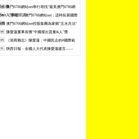
民企國.
澳門6766網站net舉行尋找“最美澳門6766網
站net人”事迹宣講
《浙商》：澳門6766網站net：适時拓展國際
版圖
澳門6766網站net控股集團為家鄉“五水共治”
陳愛蓮董事長獲“中國傑出質量&人”獎
《浙商雜志》陳愛蓮：中國民企的#國際範
陝西日報：全國人大代表陳愛蓮建言——