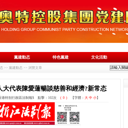
黨建動态
特色黨建
文化活動
态
>>
黨建動态
>> 浏覽文章
人大代表陳愛蓮暢談慈善和經濟?新常态
香港特别行政區法制報$
點擊：
102次
(
0
)
【字體：
大
中
小
】