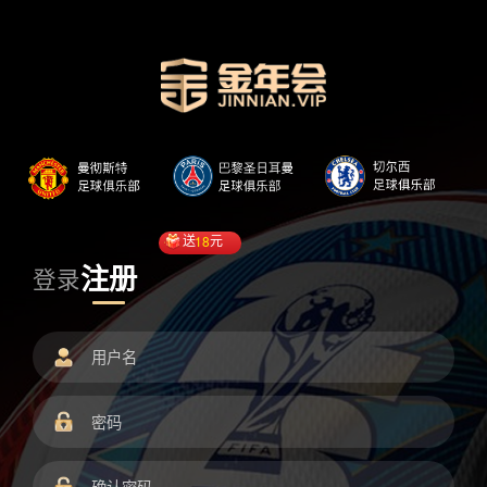
送
18
元
注册
登录