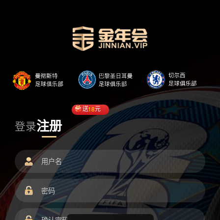
送
18
元
注册
登录