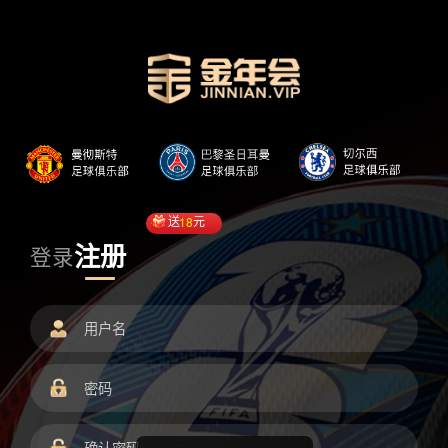
送
18
元
注册
登录