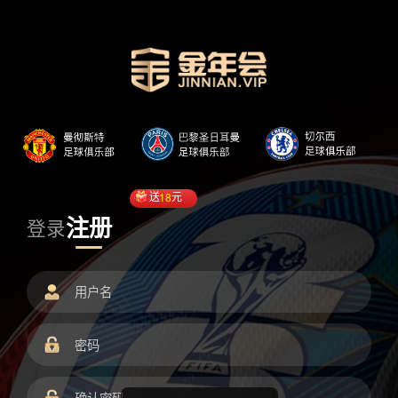
送
18
元
注册
登录