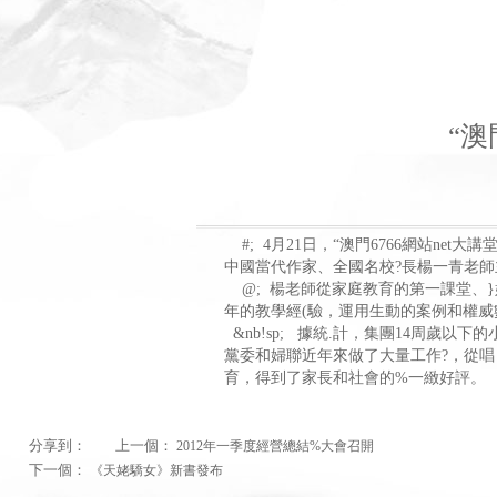
“澳
#; 4月21日，“澳門6766網站ne
中國當代作家、全國名校?長楊一青老師
@; 楊老師從家庭教育的第一課堂、}
年的教學經(驗，運用生動的案例和權威
&nb!sp; 據統.計，集團14周歲以下
黨委和婦聯近年來做了大量工作?，從唱《
育，得到了家長和社會的%一緻好評。
分享到：
上一個：
2012年一季度經營總結%大會召開
下一個：
《天姥驕女》新書發布