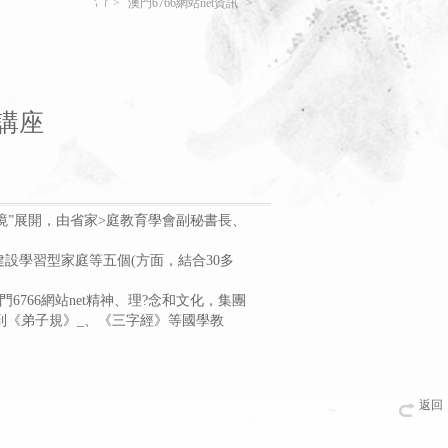
>
澳門6766網站net資訊
>
育講座
長環境”展開，由省家>庭教育學會副秘書長、
設學習型家庭等五個(方面，結合30多
門6766網站net精神、理?念和文化，集團
，到《弟子規》_、《三字經》等國學教
返回