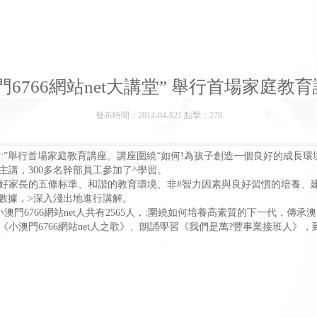
門6766網站net大講堂” 舉行首場家庭教
發布時間：2012-04-$21 點擊：278
t大講堂:”舉行首場家庭教育講座。講座圍繞“如何!為孩子創造一個良好的成
主講，300多名幹部員工參加了^學習。
好家長的五條标準、和諧的教育環境、非#智力因素與良好習慣的培養、建
數據，>深入淺出地進行講解。
的小澳門6766網站net人共有2565人，:圍繞如何培養高素質的下一代，傳承澳
小澳門6766網站net人之歌》、朗誦學習《我們是萬?豐事業接班人》