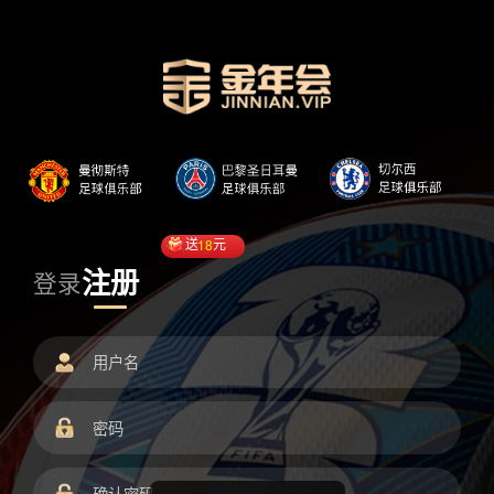
送
18
元
注册
登录