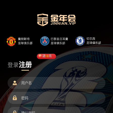
送
18
元
注册
登录