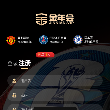
送
18
元
注册
登录