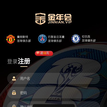
送
18
元
注册
登录