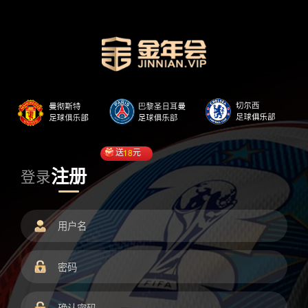
送
18
元
注册
登录